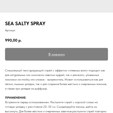
SEA SALTY SPRAY
Артикул:
990,00
р.
В корзину
Специальный текстурирующий спрей с эффектом «пляжных волн» подходит как
для натуральных или химически завитых кудрей, так и для волос, уложенных
локонами на плойку или утюжок - выпрямитель. Может использоваться как для
лёгких, пышных укладок, так и для создания более жёстких и очерченных локонов,
а также при укладке на диффузор.
ПРИМЕНЕНИЕ:
Встряхните перед использованием. Распылите спрей с морской солью на
готовую укладку с расстояния 20-30 см. Смоделируйте локоны, дайте им
высохнуть. Для более жёстких и очерченных завитков распылите спрей повторно