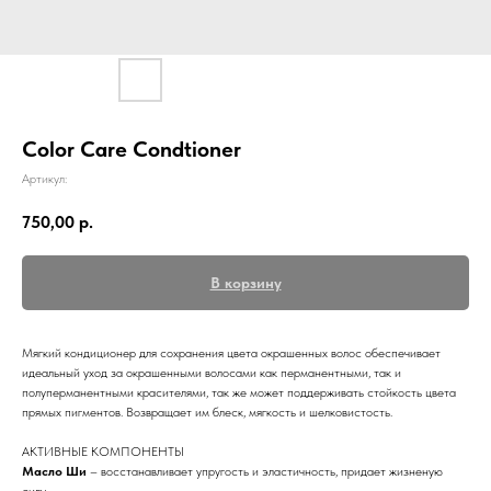
Color Care Condtioner
Артикул:
750,00
р.
В корзину
Мягкий кондиционер для сохранения цвета окрашенных волос обеспечивает
идеальный уход за окрашенными волосами как перманентными, так и
полуперманентными красителями, так же может поддерживать стойкость цвета
прямых пигментов. Возвращает им блеск, мягкость и шелковистость.
АКТИВНЫЕ КОМПОНЕНТЫ
Масло Ши
– восстанавливает упругость и эластичность, придает жизненую
силу.